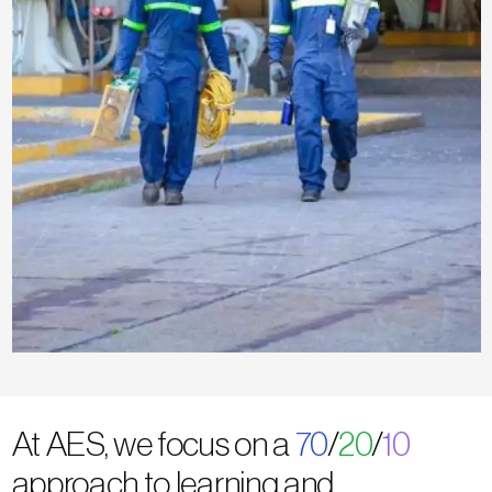
At AES, we focus on a
70
/
20
/
10
approach to learning and