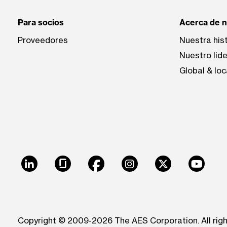
Para socios
Acerca de 
Proveedores
Nuestra his
Nuestro lid
Global & loc
LinkedIn
Glassdoor
Facebook
Instagram
X
Youtu
Copyright © 2009-2026 The AES Corporation. All rig