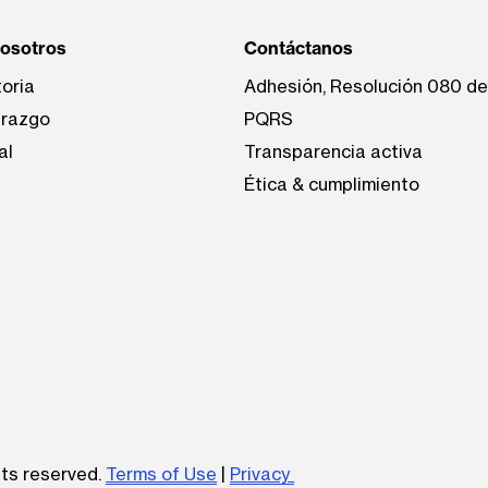
nosotros
Contáctanos
toria
Adhesión, Resolución 080 d
erazgo
PQRS
al
Transparencia activa
Ética & cumplimiento
be
hts reserved.
Terms of Use
|
Privacy