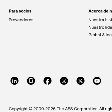
Para socios
Acerca de 
Proveedores
Nuestra his
Nuestro lid
Global & loc
LinkedIn
Glassdoor
Facebook
Instagram
X
Youtu
Copyright © 2009-2026 The AES Corporation. All rig