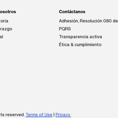
nosotros
Contáctanos
toria
Adhesión, Resolución 080 d
erazgo
PQRS
al
Transparencia activa
Ética & cumplimiento
be
hts reserved.
Terms of Use
|
Privacy