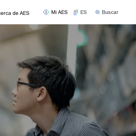
ES
Buscar
erca de AES