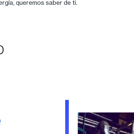
nergía, queremos saber de ti.
o
Q