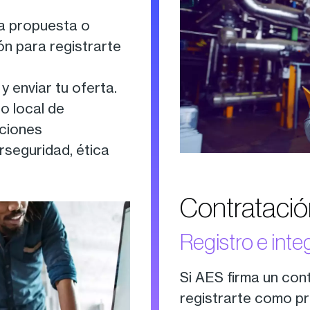
na propuesta o
ón para registrarte
 enviar tu oferta.
to local de
aciones
rseguridad, ética
Contratació
Registro e int
Si AES firma un con
registrarte como p