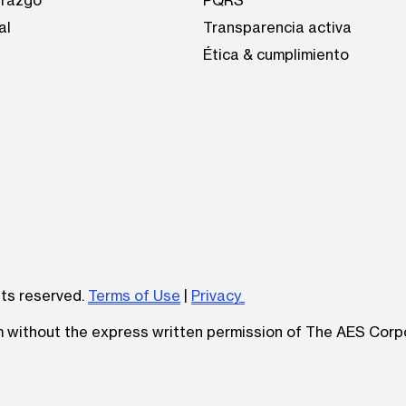
erazgo
PQRS
al
Transparencia activa
Ética & cumplimiento
be
hts reserved.
Terms of Use
|
Privacy
um without the express written permission of The AES Corp